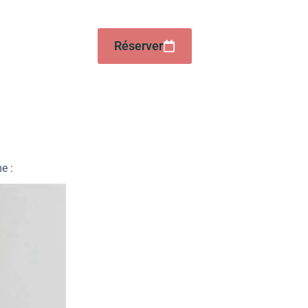
Réserver
me :